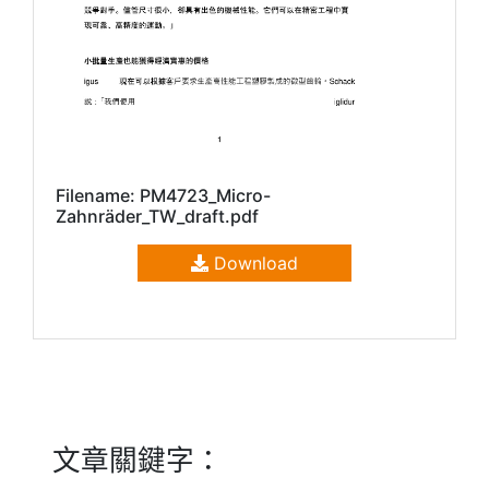
Filename: PM4723_Micro-
Zahnräder_TW_draft.pdf
Download
文章關鍵字：