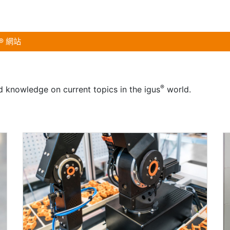
s® 網站
®
d knowledge on current topics in the igus
world.