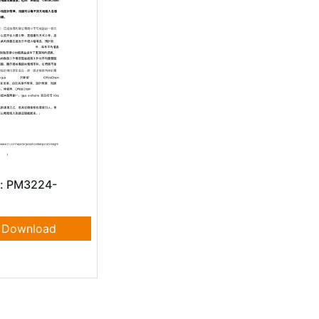
e: PM3224-
Download