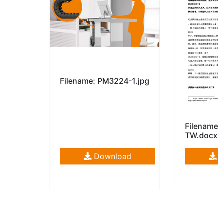
Filename: PM3224-1.jpg
Filenam
TW.docx
Download