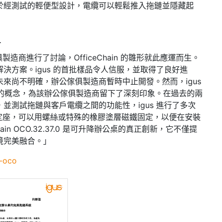
於經測試的輕便型設計，電纜可以輕鬆推入拖鏈並隱藏起
單
俱製造商進行了討論，OfficeChain 的雛形就此應運而生。
決方案。igus 的首批樣品令人信服，並取得了良好進
來尚不明確，辦公傢俱製造商暫時中止開發。然而，igus
完善的概念，為該辦公傢俱製造商留下了深刻印象。在過去的兩
並測試拖鏈與客戶電纜之間的功能性，igus 進行了多次
都有固定座，可以用螺絲或特殊的橡膠塗層磁鐵固定，以便在安裝
Chain OCO.32.37.0 是可升降辦公桌的真正創新，它不僅提
境完美融合。」
l-oco