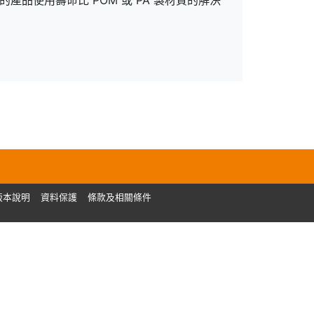
的產品使用壽命比 POM 或 PA 製材質的解決
版本說明
資料保護
條款及相關條件