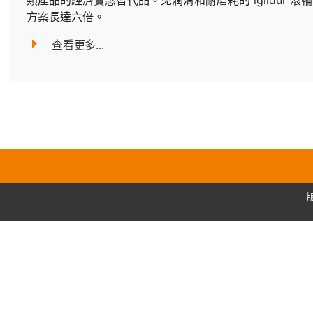
類產品的經濟實惠替代品。免潤滑和耐磨耗的 iglidur 滾輪
方案長達六倍。
查看更多...