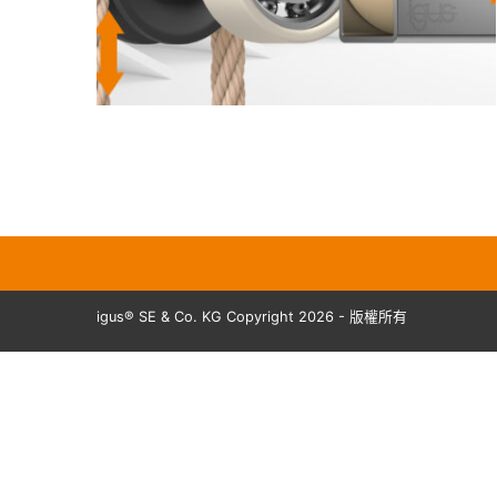
igus® SE & Co. KG Copyright 2026 - 版權所有