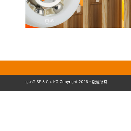
igus® SE & Co. KG Copyright 2026 - 版權所有