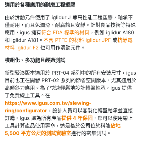
適用於各種應用的耐磨工程塑膠
由於滑動元件使用了 iglidur J 等高性能工程塑膠，軸承不
僅耐用，而且免潤滑、耐腐蝕且安靜。針對食品技術等特殊
應用，igus 擁有
符合 FDA 標準的材料
，例如 iglidur A180
和 iglidur A181。
不含 PTFE 的材料 iglidur JPF
或
抗靜電
材料 iglidur F2
也可用作滑動元件。
模組化、多功能且經過測試
新型緊湊版本適用於 PRT-04 系列中的所有安裝尺寸，igus
目前也正在開發 PRT-02 系列的節省空間版本，尤其適用於
高傾斜力應用。為了快速輕鬆地設計轉盤軸承，igus 提供
了免費線上工具。在
https://www.igus.com.tw/slewing-
ring/configurator
，設計人員可以客製化轉盤軸承並直接
訂購。igus 還為所有產品
提供 4 年保固
，您可以使用線上
工具計算產品使用壽命，這是基於公司位於科隆
佔地
5,500 平方公尺的測試實驗室
進行的密集測試。