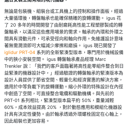
無論是包裝機、組裝台或工具機上的控制和操作面板，經過
大量循環後，轉盤軸承也能確保精確的旋轉運動。 igus 花
了 20 多年的時間開發了由耐磨耗高性能工程塑膠製成的轉
盤軸承，以滿足這些應用場景的需求。軸承的內環和外環之
間具有滑動元件，可承受徑向和軸向作用。免維護設計意味
著無需潤滑即可大幅減少摩擦和磨損。 igus 現已開發了
iglidur PRT-04
系列的全新緊湊型版本，專門用於機械設備
中的狹小安裝空間。 igus 轉盤軸承產品經理 Marc
Trenkler 說：「我們的客戶面臨著將高性能零組件整合到日
益緊湊的機器設計中，」經過驗證的轉盤軸承的緊湊版本為
設計人員提供了節省空間、輕量化和經濟實惠的解決方案，
適用於中等負載下的旋轉運動。縮小外環的特殊設計在內徑
中創造了空間，可直接整合電纜和驅動機構。與先前的
PRT-01 系列相比，緊湊型版本扁平約 50%，重量減輕
60%，成本效益提高 20% ，對於動態應用和模組化機器設
計具有決定性優勢。由於軸承透過外環螺栓固定在心軸上，
因此組裝也更加容易。