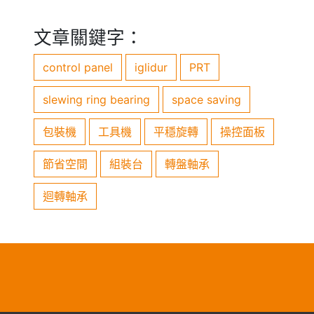
文章關鍵字：
control panel
iglidur
PRT
slewing ring bearing
space saving
包裝機
工具機
平穩旋轉
操控面板
節省空間
組裝台
轉盤軸承
迴轉軸承