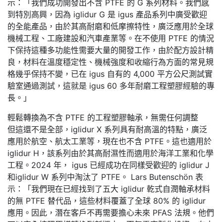
示：「我們成功開發出不含 PTFE 的 G 系列材料。我們感
到特別高興，因為 iglidur G 是 igus 產品系列中廣受歡迎
的全能產品，由於其高耐磨和低摩擦特性，廣泛應用於全球
機械工程、工廠建設和汽車產業等。在不使用 PTFE 的情況
下保持這種多功能性需要大量的開發工作，由於配方設計精
良，材料在溫度穩定性、機械強度和收縮行為方面的常見規
格幾乎保持不變，已在 igus 自有的 4,000 平方公尺測試實
驗室通過測試，這就是 igus 60 多年耐磨工程塑膠經驗的專
長。」
輕鬆轉換為不含 PTFE 的工程塑膠軸承，無需任何調整
但這還不是全部，iglidur X 系列具有耐高溫的特點，廣泛
應用於航空、航太工業等，現在也不含 PTFE。這也適用於
iglidur H，該系列由於其高耐濕性而適用於海洋工業和化學
工程。2024 年， igus 已經成功在同樣受歡迎的 iglidur J
和iglidur W 系列中淘汰了 PTFE。 Lars Butenschön 表
示：「我們現在已經找到了五大 iglidur 乾式自潤軸承材料
的無 PTFE 替代品，這些材料覆蓋了全球 80% 的 iglidur
應用。因此，潛在客戶不再需要擔心未來 PFAS 法規。他們