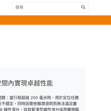
空間內實現卓越性能
：當行程超過 200 毫米時，用於定位任務
行不穩定，同時因需依賴潤滑劑而無法滿足嚴
0-DS08 線性滑台，這款緊湊型線性滑台採用螺桿驅