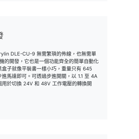
發
rylin DLE-CU-9 無需繁瑣的佈線，也無需單
型機的開發，它也是一個功能齊全的簡單自動化
盒子就像平裝書一樣小巧，重量只有 645
達即可。可透過步進開關，以 1.1 至 4A
切換 24V 和 48V 工作電壓的轉換開