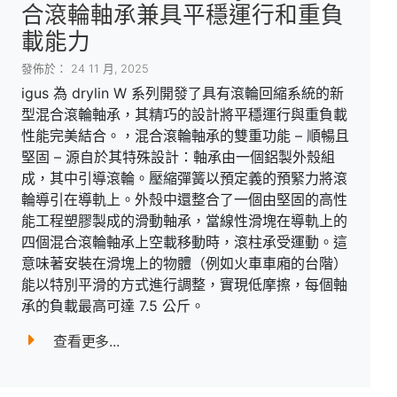
合滾輪軸承兼具平穩運行和重負
載能力
發佈於： 24 11 月, 2025
igus 為 drylin W 系列開發了具有滾輪回縮系統的新
型混合滾輪軸承，其精巧的設計將平穩運行與重負載
性能完美結合。，混合滾輪軸承的雙重功能 – 順暢且
堅固 – 源自於其特殊設計：軸承由一個鋁製外殼組
成，其中引導滾輪。壓縮彈簧以預定義的預緊力將滾
輪導引在導軌上。外殼中還整合了一個由堅固的高性
能工程塑膠製成的滑動軸承，當線性滑塊在導軌上的
四個混合滾輪軸承上空載移動時，滾柱承受運動。這
意味著安裝在滑塊上的物體（例如火車車廂的台階）
能以特別平滑的方式進行調整，實現低摩擦，每個軸
承的負載最高可達 7.5 公斤。
查看更多...