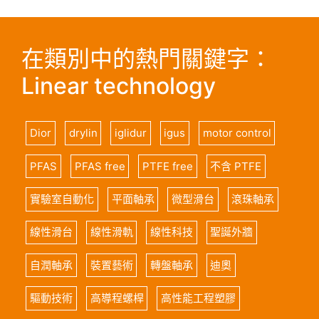
在類別中的熱門關鍵字：
Linear technology
Dior
drylin
iglidur
igus
motor control
PFAS
PFAS free
PTFE free
不含 PTFE
實驗室自動化
平面軸承
微型滑台
滾珠軸承
線性滑台
線性滑軌
線性科技
聖誕外牆
自潤軸承
裝置藝術
轉盤軸承
迪奧
驅動技術
高導程螺桿
高性能工程塑膠