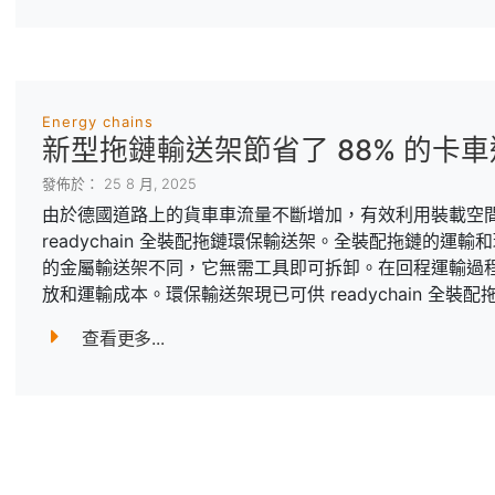
Energy chains
新型拖鏈輸送架節省了 88% 的卡
發佈於： 25 8 月, 2025
由於德國道路上的貨車車流量不斷增加，有效利用裝載空間變
readychain 全裝配拖鏈環保輸送架。全裝配拖鏈的
的金屬輸送架不同，它無需工具即可拆卸。在回程運輸過程
放和運輸成本。環保輸送架現已可供 readychain 全裝
查看更多...