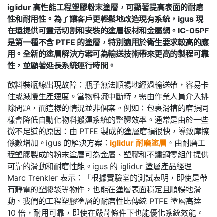
iglidur 高性能工程塑膠粉末塗層，可顯著提高表面的耐磨
性和耐用性。為了讓客戶更輕鬆地改造現有系統，igus 現
在還提供可靈活切割和安裝的塗層板材和金屬網。IC-05PF
是第一種不含 PTFE 的塗層，特別適用於衛生要求較高的應
用。全新的塗層解決方案可為輸送技術帶來更高的製程可靠
性，並顯著延長系統運行時間。
飲料裝瓶線出現故障：瓶子無法順暢地經過輸送帶，容易卡
住或減慢生產速度。當物料流中斷時，需由作業人員介入排
除問題，而這樣的情況並非個案。例如：包裹滑槽的磨損同
樣會降低自動化物料搬運系統的整體效率。通常是由於一些
微不足道的原因：由 PTFE 製成的塗層磨損很快，導致摩擦
係數增加。igus 的解決方案：
iglidur 耐磨塗層
。由耐磨工
程塑膠製成的粉末塗層可為金屬、塑膠和不鏽鋼零組件提供
可靠的滑動和耐磨性能。igus 的 iglidur 塗層產品經理
Marc Trenkler 表示：「根據實驗室的測試表明，即使是帶
有靜電的塑膠袋等物件，也能在塗層表面穩定且順暢地滑
動，我們的工程塑膠塗層的耐磨性比傳統 PTFE 塗層高達
10 倍，耐用可靠，即使在嚴苛條件下也能優化系統效能。