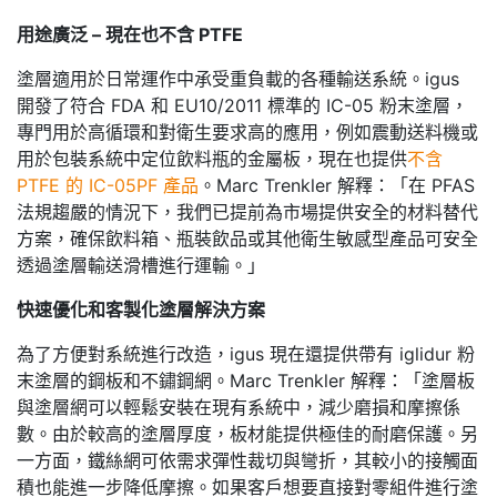
用途廣泛 – 現在也不含 PTFE
塗層適用於日常運作中承受重負載的各種輸送系統。igus
開發了符合 FDA 和 EU10/2011 標準的 IC-05 粉末塗層，
專門用於高循環和對衛生要求高的應用，例如震動送料機或
用於包裝系統中定位飲料瓶的金屬板，現在也提供
不含
PTFE 的 IC-05PF 產品
。Marc Trenkler 解釋：「在 PFAS
法規趨嚴的情況下，我們已提前為市場提供安全的材料替代
方案，確保飲料箱、瓶裝飲品或其他衛生敏感型產品可安全
透過塗層輸送滑槽進行運輸。」
快速優化和客製化塗層解決方案
為了方便對系統進行改造，igus 現在還提供帶有 iglidur 粉
末塗層的鋼板和不鏽鋼網。Marc Trenkler 解釋：「塗層板
與塗層網可以輕鬆安裝在現有系統中，減少磨損和摩擦係
數。由於較高的塗層厚度，板材能提供極佳的耐磨保護。另
一方面，鐵絲網可依需求彈性裁切與彎折，其較小的接觸面
積也能進一步降低摩擦。如果客戶想要直接對零組件進行塗