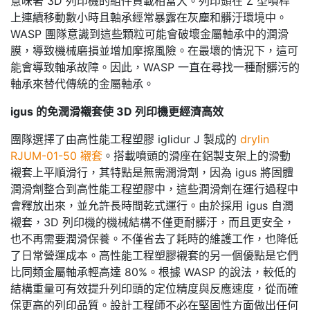
意味著 3D 列印機的組件負載相當大。列印頭在 Z 型噴桿
上連續移動數小時且軸承經常暴露在灰塵和髒汙環境中。
WASP 團隊意識到這些顆粒可能會破壞金屬軸承中的潤滑
膜，導致機械磨損並增加摩擦風險。在最壞的情況下，這可
能會導致軸承故障。因此，WASP 一直在尋找一種耐髒污的
軸承來替代傳統的金屬軸承。
igus
的免潤滑襯套使 3D 列印機更經濟高效
團隊選擇了由高性能工程塑膠 iglidur J 製成的
drylin
RJUM-01-50 襯套
。搭載噴頭的滑座在鋁製支架上的滑動
襯套上平順滑行，其特點是無需潤滑劑，因為 igus 將固體
潤滑劑整合到高性能工程塑膠中，這些潤滑劑在運行過程中
會釋放出來，並允許長時間乾式運行。由於採用 igus 自潤
襯套，3D 列印機的機械結構不僅更耐髒汙，而且更安全，
也不再需要潤滑保養。不僅省去了耗時的維護工作，也降低
了日常營運成本。高性能工程塑膠襯套的另一個優點是它們
比同類金屬軸承輕高達 80%。根據 WASP 的說法，較低的
結構重量可有效提升列印頭的定位精度與反應速度，從而確
保更高的列印品質。設計工程師不必在堅固性方面做出任何