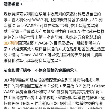
潤滑襯套。
蜾蠃黃蜂可以利用在環境中收集到的天然材料建造自己的
家。義大利公司 WASP 利用這種機制開發了模組化 3D 列
印機 Crane WASP，可以在建築工地用黏土建造房屋牆
壁。例如，位於義大利馬薩隆巴達的 TECLA 住宅就是這樣
創建的，這是世界上第一座完全由土和水的混合物製成的
3D 列印
圓頂建築。WASP 的目標是提供一種技術解決方
案，以經濟高效、環保且快速的方式在離網地區創造生活空
間。借助 Crane WASP，可以使用當地的天然材料、農業
廢料和標準化建築材料建造房屋。
灰塵和髒汙過多，不適合傳統的金屬軸承。
3D 列印機由可組裝成各種配置的主列印機元件組成，單一
元件的列印範圍直徑為 8.2 公尺，高度為 3.2 公尺。Crane
WASP 具有垂直桅杆和可 360 度旋轉的高度可調式吊臂。
黏土擠出機在吊臂上水平移動，逐層列印建築物的牆壁，這
個過程在 TECLA 住宅耗時 200 個小時。這種規模的專案